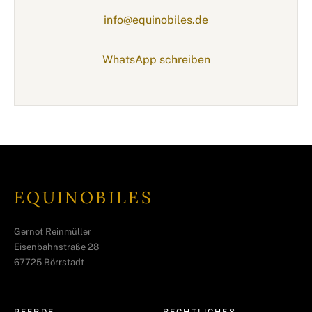
info@equinobiles.de
WhatsApp schreiben
EQUINOBILES
Gernot Reinmüller
Eisenbahnstraße 28
67725 Börrstadt